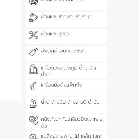
ซ่อมแซมสายพานลำเลียง
ซ่อมแซมฉุกเฉิน
อีพอกซี่ เอนกประสงค์
เครื่องวัดอุณหภูมิ น้ำยาวัด
น้ำมัน
เครื่องมือดึงแพ็คกิ้ง
น้ำยาล้างมือ ล้างจารบี น้ำมัน
ผลิตภัณฑ์กันเกลียวยึดและหล่อ
ลื่น
ใบเลื่อยสายพาน ไม้ เหล็ก โลหะ