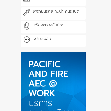
ไฟฉายนิรภัย กันน้ำ กันระเบิด
เครื่องตรวจจับก๊าซ
อุปกรณ์อื่นๆ
PACIFIC
AND FIRE
AEC @
WORK
บริการ