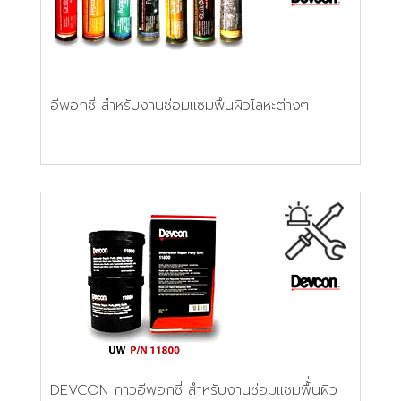
อีพอกซี่ สำหรับงานซ่อมแซมพื้นผิวโลหะต่างๆ
DEVCON กาวอีพอกซี่ สำหรับงานซ่อมแซมพื้่นผิว