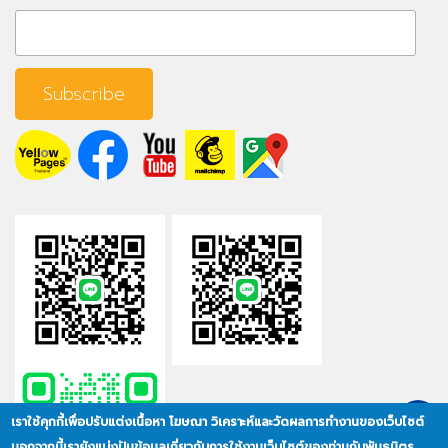
เราใช้คุกกี้เพื่อปรับแต่งเนื้อหา โฆษณา วิเคราะห์และวัดผลการทำงานของเว็บไซต์
นอกจากนี้เรายังแบ่งปันข้อมูลเกี่ยวกับการใช้งานเว็บไซต์ของท่านกับพันธมิตร