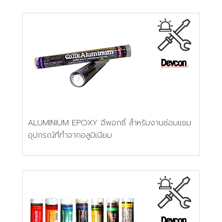
ALUMINIUM EPOXY อีพอกซี่ สำหรับงานซ่อมแซม
อุปกรณ์ที่ทำจากอลูมิเนียม