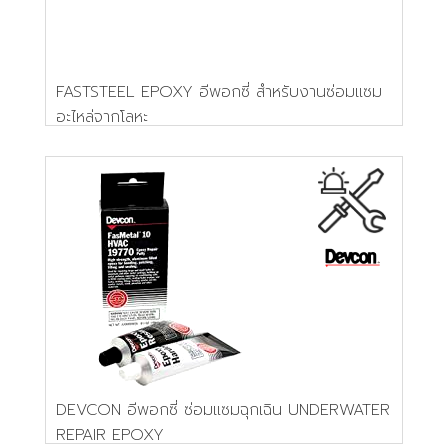
FASTSTEEL EPOXY อีพอกซี่ สำหรับงานซ่อมแซม
อะไหล่จากโลหะ
DEVCON อีพอกซี่ ซ่อมแซมฉุกเฉิน UNDERWATER
REPAIR EPOXY