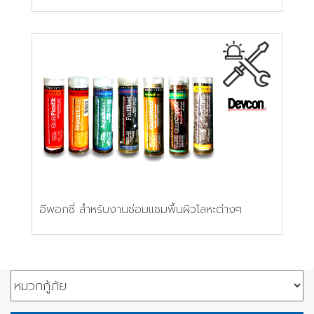
อีพอกซี่ สำหรับงานซ่อมแซมพื้นผิวโลหะต่างๆ