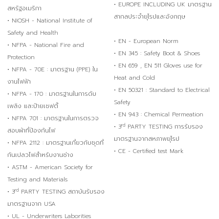
• EUROPE INCLUDING UK มาตรฐาน
สหรัฐอเมริกา
สากลประจำยุโรปและอังกฤษ
• NIOSH - National Institute of
Safety and Health
• EN - European Norm
• NFPA - National Fire and
• EN 345 : Safety Boot & Shoes
Protection
• EN 659 , EN 511 Gloves use for
• NFPA - 70E : มาตรฐาน (PPE) ใน
Heat and Cold
งานไฟฟ้า
• EN 50321 : Standard to Electrical
• NFPA - 170 : มาตรฐานในการดับ
Safety
เพลิง และป้ายเซฟตี้
• EN 943 : Chemical Permeation
• NFPA 701 : มาตรฐานในการตรวจ
rd
• 3
PARTY TESTING การรับรอง
สอบผ้าที่ป้องกันไฟ
มาตรฐานจากสหภาพยุโรป
• NFPA 2112 : มาตรฐานเกี่ยวกับชุดที่
• CE - Certified test Mark
กันเปลวไฟสำหรับงานช่าง
• ASTM - American Society for
Testing and Materials
rd
• 3
PARTY TESTING สถาบันรับรอง
มาตรฐานจาก USA
• UL - Underwriters Laborities