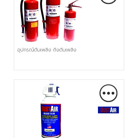
อุปกรณ์ดับเพลิง ถังดับเพลิง