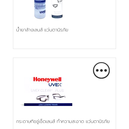
น้ำยาล้างเลนส์ แว่นตานิรภัย
กระดาษทิชชู่เช็ดเลนส์ ทำความสะอาด แว่นตานิรภัย