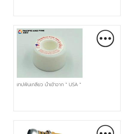
เทปพันเกลียว นำเข้าจาก " USA "