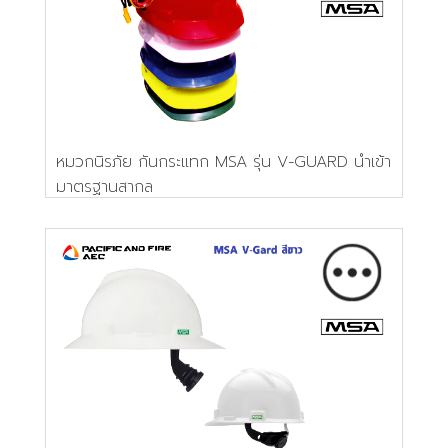
หมวกนิรภัย กันกระแทก MSA รุ่น V-GUARD นำเข้า
มาตรฐานสากล