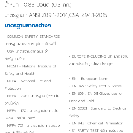
น้ำหนัก : 0.83 ปอนด์ (0.3 กก.)
มาตรฐาน : ANSI Z89.1-2014,CSA Z94.1-2015
มาตรฐานสากลต่างๆ
• COMMON SAFETY STANDARDS
มาตรฐานสากลของอุปกรณ์เซฟตี้
• USA มาตรฐานสากลประจำ
• EUROPE INCLUDING UK มาตรฐาน
สหรัฐอเมริกา
สากลประจำยุโรปและอังกฤษ
• NIOSH - National Institute of
Safety and Health
• EN - European Norm
• NFPA - National Fire and
• EN 345 : Safety Boot & Shoes
Protection
• EN 659 , EN 511 Gloves use for
• NFPA - 70E : มาตรฐาน (PPE) ใน
Heat and Cold
งานไฟฟ้า
• EN 50321 : Standard to Electrical
• NFPA - 170 : มาตรฐานในการดับ
Safety
เพลิง และป้ายเซฟตี้
• EN 943 : Chemical Permeation
• NFPA 701 : มาตรฐานในการตรวจ
rd
• 3
PARTY TESTING การรับรอง
สอบผ้าที่ป้องกันไฟ