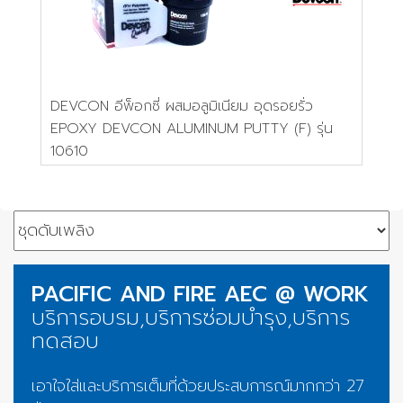
DEVCON อีพ็อกซี่ ผสมอลูมิเนียม อุดรอยรั่ว
EPOXY DEVCON ALUMINUM PUTTY (F) รุ่น
10610
PACIFIC AND FIRE AEC @ WORK
บริการอบรม,บริการซ่อมบำรุง,บริการ
ทดสอบ
เอาใจใส่และบริการเต็มที่ด้วยประสบการณ์มากกว่า 27