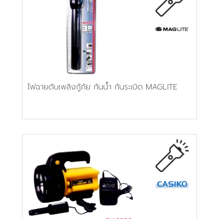
ไฟฉายดับเพลิงกู้ภัย กันน้ำ กันระเบิด MAGLITE