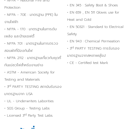
• NFPA - National Fire and
• EN 345 : Safety Boot & Shoes
Protection
• EN 659 , EN 511 Gloves use for
• NFPA - 70E : มาตรฐาน (PPE) ใน
Heat and Cold
งานไฟฟ้า
• EN 50321 : Standard to Electrical
• NFPA - 170 : มาตรฐานในการดับ
Safety
เพลิง และป้ายเซฟตี้
• EN 943 : Chemical Permeation
• NFPA 701 : มาตรฐานในการตรวจ
rd
• 3
PARTY TESTING การรับรอง
สอบผ้าที่ป้องกันไฟ
มาตรฐานจากสหภาพยุโรป
• NFPA 2112 : มาตรฐานเกี่ยวกับชุดที่
• CE - Certified test Mark
กันเปลวไฟสำหรับงานช่าง
• ASTM - American Society for
Testing and Materials
rd
• 3
PARTY TESTING สถาบันรับรอง
มาตรฐานจาก USA
• UL - Underwriters Laborities
• SGS Group - Testing Labs
rd
• Licensed 3
Party Test Labs.