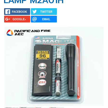
LAMP M2A01H
FACEBOOK
TWITTER
GOOGLE+
EMAIL