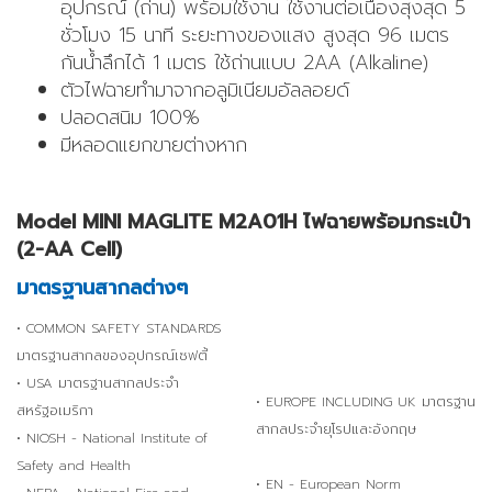
อุปกรณ์ (ถ่าน) พร้อมใช้งาน ใช้งานต่อเนื่องสุงสุด 5
ชั่วโมง 15 นาที ระยะทางของแสง สูงสุด 96 เมตร
กันน้ำลึกได้ 1 เมตร ใช้ถ่านแบบ 2AA (Alkaline)
ตัวไฟฉายทำมาจากอลูมิเนียมอัลลอยด์
ปลอดสนิม 100%
มีหลอดแยกขายต่างหาก
Model MINI MAGLITE M2A01H ไฟฉายพร้อมกระเป๋า
(2-AA Cell)
มาตรฐานสากลต่างๆ
• COMMON SAFETY STANDARDS
มาตรฐานสากลของอุปกรณ์เซฟตี้
• USA มาตรฐานสากลประจำ
• EUROPE INCLUDING UK มาตรฐาน
สหรัฐอเมริกา
สากลประจำยุโรปและอังกฤษ
• NIOSH - National Institute of
Safety and Health
• EN - European Norm