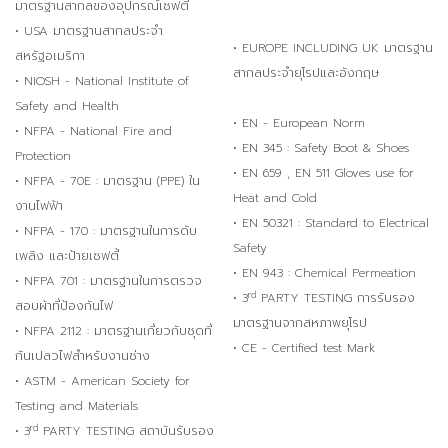
มาตรฐานสากลของอุปกรณ์เซฟตี้
• USA มาตรฐานสากลประจำ
• EUROPE INCLUDING UK มาตรฐาน
สหรัฐอเมริกา
สากลประจำยุโรปและอังกฤษ
• NIOSH - National Institute of
Safety and Health
• EN - European Norm
• NFPA - National Fire and
• EN 345 : Safety Boot & Shoes
Protection
• EN 659 , EN 511 Gloves use for
• NFPA - 70E : มาตรฐาน (PPE) ใน
Heat and Cold
งานไฟฟ้า
• EN 50321 : Standard to Electrical
• NFPA - 170 : มาตรฐานในการดับ
Safety
เพลิง และป้ายเซฟตี้
• EN 943 : Chemical Permeation
• NFPA 701 : มาตรฐานในการตรวจ
rd
• 3
PARTY TESTING การรับรอง
สอบผ้าที่ป้องกันไฟ
มาตรฐานจากสหภาพยุโรป
• NFPA 2112 : มาตรฐานเกี่ยวกับชุดที่
• CE - Certified test Mark
กันเปลวไฟสำหรับงานช่าง
• ASTM - American Society for
Testing and Materials
rd
• 3
PARTY TESTING สถาบันรับรอง