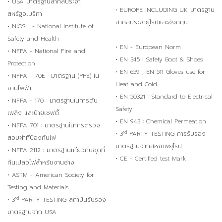
• USA มาตรฐานสากลประจำ
• EUROPE INCLUDING UK มาตรฐาน
สหรัฐอเมริกา
สากลประจำยุโรปและอังกฤษ
• NIOSH - National Institute of
Safety and Health
• EN - European Norm
• NFPA - National Fire and
• EN 345 : Safety Boot & Shoes
Protection
• EN 659 , EN 511 Gloves use for
• NFPA - 70E : มาตรฐาน (PPE) ใน
Heat and Cold
งานไฟฟ้า
• EN 50321 : Standard to Electrical
• NFPA - 170 : มาตรฐานในการดับ
Safety
เพลิง และป้ายเซฟตี้
• EN 943 : Chemical Permeation
• NFPA 701 : มาตรฐานในการตรวจ
rd
• 3
PARTY TESTING การรับรอง
สอบผ้าที่ป้องกันไฟ
มาตรฐานจากสหภาพยุโรป
• NFPA 2112 : มาตรฐานเกี่ยวกับชุดที่
• CE - Certified test Mark
กันเปลวไฟสำหรับงานช่าง
• ASTM - American Society for
Testing and Materials
rd
• 3
PARTY TESTING สถาบันรับรอง
มาตรฐานจาก USA