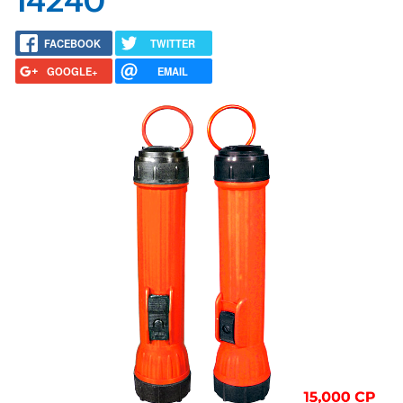
14240
FACEBOOK
TWITTER
GOOGLE+
EMAIL