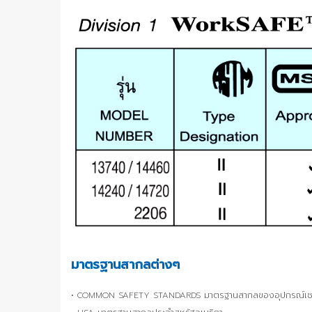
มาตรฐานสากลต่างๆ
• COMMON SAFETY STANDARDS มาตรฐานสากลของอุปกรณ์เซฟ