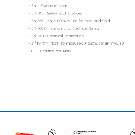
• EN - European Norm
• EN 345 : Safety Boot & Shoes
• EN 659 , EN 511 Gloves use for Heat and Cold
• EN 50321 : Standard to Electrical Safety
• EN 943 : Chemical Permeation
rd
• 3
PARTY TESTING การรับรองมาตรฐานจากสหภาพยุโรป
• CE - Certified test Mark