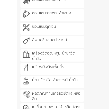
ซ่อมแซมสายพานลำเลียง
ซ่อมแซมฉุกเฉิน
อีพอกซี่ เอนกประสงค์
เครื่องวัดอุณหภูมิ น้ำยาวัด
น้ำมัน
เครื่องมือดึงแพ็คกิ้ง
น้ำยาล้างมือ ล้างจารบี น้ำมัน
ผลิตภัณฑ์กันเกลียวยึดและหล่อ
ลื่น
ใบเลื่อยสายพาน ไม้ เหล็ก โลหะ