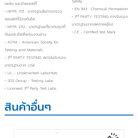
Safety
เพลิง และป้ายเซฟตี้
• EN 943 : Chemical Permeation
• NFPA 701 : มาตรฐานในการตรวจ
rd
• 3
PARTY TESTING การรับรอง
สอบผ้าที่ป้องกันไฟ
มาตรฐานจากสหภาพยุโรป
• NFPA 2112 : มาตรฐานเกี่ยวกับชุดที่
• CE - Certified test Mark
กันเปลวไฟสำหรับงานช่าง
• ASTM - American Society for
Testing and Materials
rd
• 3
PARTY TESTING สถาบันรับรอง
มาตรฐานจาก USA
• UL - Underwriters Laborities
• SGS Group - Testing Labs
rd
• Licensed 3
Party Test Labs.
สินค้าอื่นๆ