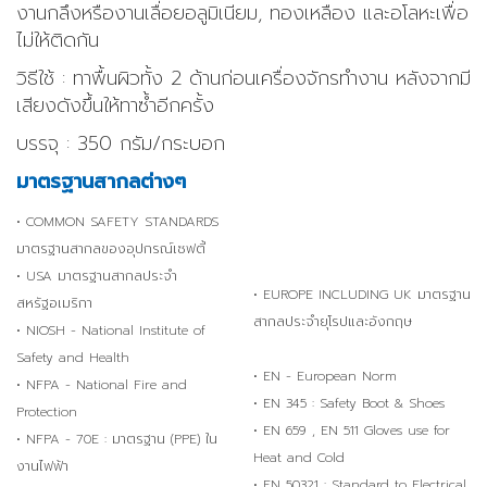
งานกลึงหรืองานเลื่อยอลูมิเนียม, ทองเหลือง และอโลหะเพื่อ
ไม่ให้ติดกัน
วิธีใช้ : ทาพื้นผิวทั้ง 2 ด้านก่อนเครื่องจักรทำงาน หลังจากมี
เสียงดังขึ้นให้ทาซ้ำอีกครั้ง
บรรจุ : 350 กรัม/กระบอก
มาตรฐานสากลต่างๆ
• COMMON SAFETY STANDARDS
มาตรฐานสากลของอุปกรณ์เซฟตี้
• USA มาตรฐานสากลประจำ
• EUROPE INCLUDING UK มาตรฐาน
สหรัฐอเมริกา
สากลประจำยุโรปและอังกฤษ
• NIOSH - National Institute of
Safety and Health
• EN - European Norm
• NFPA - National Fire and
• EN 345 : Safety Boot & Shoes
Protection
• EN 659 , EN 511 Gloves use for
• NFPA - 70E : มาตรฐาน (PPE) ใน
Heat and Cold
งานไฟฟ้า
• EN 50321 : Standard to Electrical