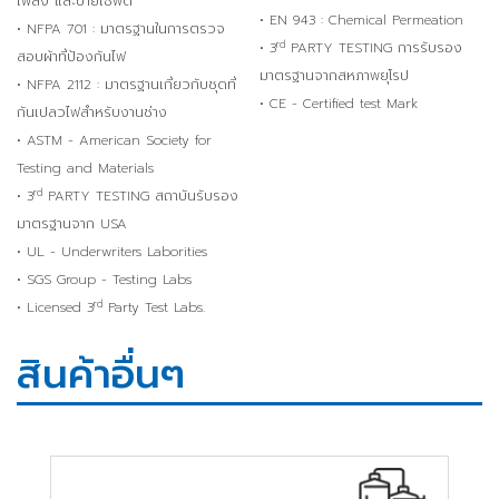
เพลิง และป้ายเซฟตี้
• EN 943 : Chemical Permeation
• NFPA 701 : มาตรฐานในการตรวจ
rd
• 3
PARTY TESTING การรับรอง
สอบผ้าที่ป้องกันไฟ
มาตรฐานจากสหภาพยุโรป
• NFPA 2112 : มาตรฐานเกี่ยวกับชุดที่
• CE - Certified test Mark
กันเปลวไฟสำหรับงานช่าง
• ASTM - American Society for
Testing and Materials
rd
• 3
PARTY TESTING สถาบันรับรอง
มาตรฐานจาก USA
• UL - Underwriters Laborities
• SGS Group - Testing Labs
rd
• Licensed 3
Party Test Labs.
สินค้าอื่นๆ