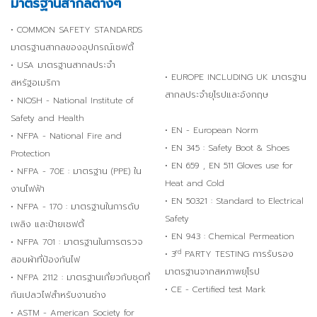
มาตรฐานสากลต่างๆ
• COMMON SAFETY STANDARDS
มาตรฐานสากลของอุปกรณ์เซฟตี้
• USA มาตรฐานสากลประจำ
• EUROPE INCLUDING UK มาตรฐาน
สหรัฐอเมริกา
สากลประจำยุโรปและอังกฤษ
• NIOSH - National Institute of
Safety and Health
• EN - European Norm
• NFPA - National Fire and
• EN 345 : Safety Boot & Shoes
Protection
• EN 659 , EN 511 Gloves use for
• NFPA - 70E : มาตรฐาน (PPE) ใน
Heat and Cold
งานไฟฟ้า
• EN 50321 : Standard to Electrical
• NFPA - 170 : มาตรฐานในการดับ
Safety
เพลิง และป้ายเซฟตี้
• EN 943 : Chemical Permeation
• NFPA 701 : มาตรฐานในการตรวจ
rd
• 3
PARTY TESTING การรับรอง
สอบผ้าที่ป้องกันไฟ
มาตรฐานจากสหภาพยุโรป
• NFPA 2112 : มาตรฐานเกี่ยวกับชุดที่
• CE - Certified test Mark
กันเปลวไฟสำหรับงานช่าง
• ASTM - American Society for