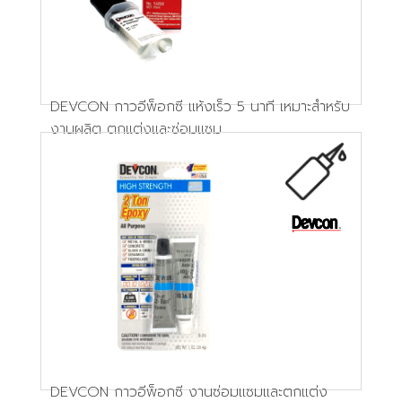
DEVCON กาวอีพ็อกซี แห้งเร็ว 5 นาที เหมาะสำหรับ
งานผลิต ตกแต่งและซ่อมแซม
DEVCON กาวอีพ็อกซี งานซ่อมแซมและตกแต่ง