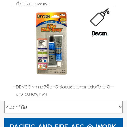
ทั่วไป ขนาดพกพา
DEVCON กาวอีพ็อกซี ซ่อมแซมและตกแต่งทั่วไป สี
ขาว ขนาดพกพา