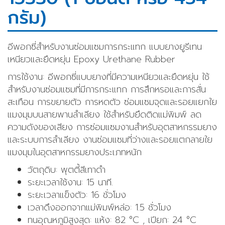
กรัม)
อีพอกซี่สำหรับงานซ่อมแซมการกระแทก แบบยางยูรีเทน
เหนียวและยืดหยุ่น Epoxy Urethane Rubber
การใช้งาน: อีพอกซี่แบบยางที่มีความเหนียวและยืดหยุ่น ใช้
สำหรับงานซ่อมแซมที่มีการกระแทก การสึกหรอและการสั่น
สะเทือน การขยายตัว การหดตัว ซ่อมแซมจุดและรอยแยกใย
แมงมุมบนสายพานลำเลียง ใช้สำหรับยึดติดแม่พิมพ์ ลด
ความดังของเสียง การซ่อมแซมงานสำหรับอุตสาหกรรมยาง
และระบบการลำเลียง งานซ่อมแซมที่ว่างและรอยแตกลายใย
แมงมุมในอุตสาหกรรมยางประเภทหนัก
วัตถุดิบ: พุตตี้สีเทาดำ
ระยะเวลาใช้งาน: 15 นาที.
ระยะเวลาแข็งตัว: 16 ชั่วโมง
เวลาดึงออกจากแม่พิมพ์หล่อ: 1.5 ชั่วโมง
ทนอุณหภูมิสูงสุด: แห้ง: 82 °C , เปียก: 24 °C