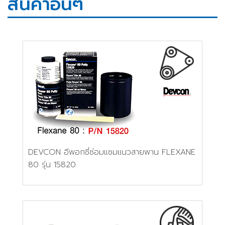
สินค้าอื่นๆ
DEVCON อีพอกซี่ซ่อมแซมแนวสายพาน FLEXANE
80 รุ่น 15820