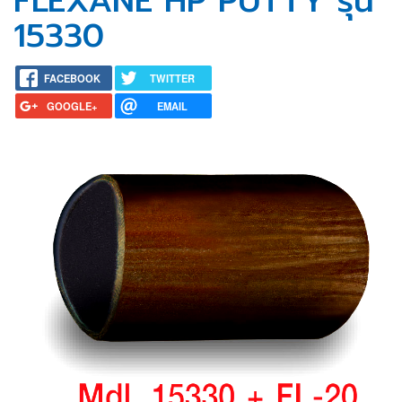
FLEXANE HP PUTTY รุ่น
15330
FACEBOOK
TWITTER
GOOGLE+
EMAIL